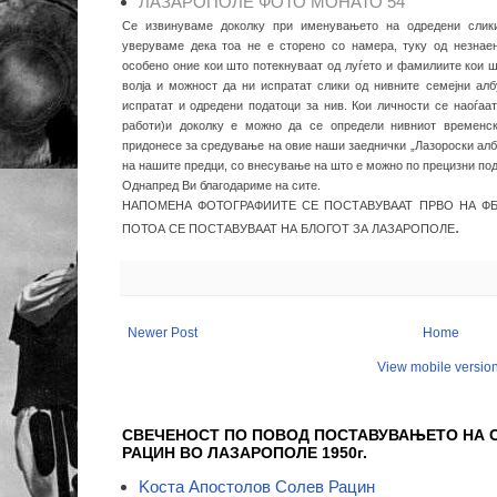
ЛАЗАРОПОЛЕ ФОТО МОНАТО 54
Се извинуваме доколку при именувањето на одредени слики
уверуваме дека тоа не е сторено со намера, туку од незнае
особено оние кои што потекнуваат од луѓето и фамилиите кои ш
волја и можност да ни испратат слики од нивните семејни ал
испратат и одредени податоци за нив. Кои личности се наоѓаа
работи)и доколку е можно да се определи нивниот временс
придонесе за средување на овие наши заеднички „Лазороски албу
на нашите предци, со внесување на што е можно по прецизни под
Однапред Ви благодариме на сите.
НАПОМЕНА ФОТОГРАФИИТЕ СЕ ПОСТАВУВААТ ПРВО НА ФБ 
.
ПОТОА СЕ ПОСТАВУВААТ НА БЛОГОТ ЗА ЛАЗАРОПОЛЕ
Newer Post
Home
View mobile versio
СВЕЧЕНОСТ ПО ПОВОД ПОСТАВУВАЊЕТО НА 
РАЦИН ВО ЛАЗАРОПОЛЕ 1950г.
Koста Апостолов Солев Рацин