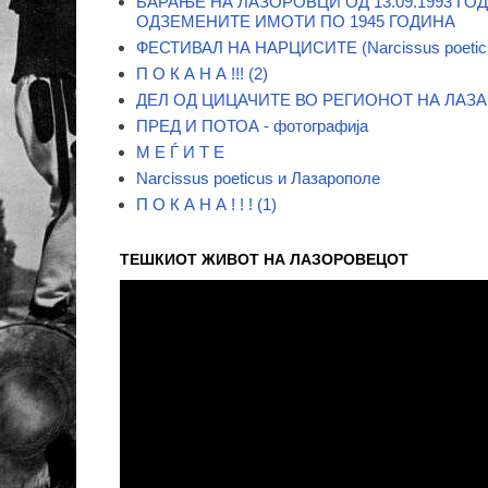
БАРАЊЕ НА ЛАЗОРОВЦИ ОД 13.09.1993 ГО
ОДЗЕМЕНИТЕ ИМОТИ ПО 1945 ГОДИНА
ФЕСТИВАЛ НА НАРЦИСИТЕ (Narcissus poetic
П О К А Н А !!! (2)
ДЕЛ ОД ЦИЦАЧИТЕ ВО РЕГИОНОТ НА ЛАЗ
ПРЕД И ПОТОА - фотографија
М Е Ѓ И Т Е
Narcissus poeticus и Лазарополе
П О К А Н А ! ! ! (1)
ТЕШКИОТ ЖИВОТ НА ЛАЗОРОВЕЦОТ