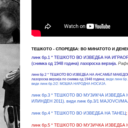
ТЕШКОТО - СПОРЕДБА: ВО МИНАТОТО И ДЕНЕ
линк бр.1 * ТЕШКОТО ВО ИЗВЕДБА НА ИГРА
(снимка од 1948 година) лазороска верзија.
Рафе
линк бр.2 * ТЕШКОТО ВО ИЗВЕДБА НА АНСАМБЛ МАКЕДОНИЈ
лазороска верзија по снимка од 1948 година;
види линк бр
види линк бр.2/2: МОШКА НАРОДНА НОСИЈА.
линк бр.3 * ТЕШКОТО ВО МУЗИКЧА ИЗВЕДБА 
ИЛИНДЕН 2011).
види линк бр.3/1 MAJOVCI/М
линк бр.4 * ТЕШКОТО ВО ИЗВЕДБА НА ТАНЕЦ
линк бр.5 * ТЕШКОТО ВО МУЗИЧКА ИЗВЕДБА НА