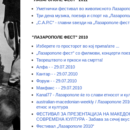
Уметнички фестивал во живописното Лазароп
Три дена музика, поезија и спорт на „Лазаропо
„С.А.Р.С“ - главни ѕвезди на „Лазарополе фест
"ЛАЗАРОПОЛЕ ФЕСТ" 2010
Изберете го просторот во кој припаѓате ...
„Лазарополе фест“ со филмови, концерти поез
Творештвото и пркоси на смртта!
Алфа - - 29.07.2010
Кантар - - 29.07.2010
Форум - - 29.07.2010
Макфакс - - 29.07.2010
Kanal77 - Лазарополе ќе го слави етносот и ку
australian-macedonian-weekly / Лазарополе 201
етнос и култура
ФЕСТИВАЛ ЗА ПРЕЗЕНТАЦИЈА НА МАКЕДО
СОВРЕМЕНА КУЛТУРА - Забава за сечиј вкус 
Фестивал „Лазарополе 2010“