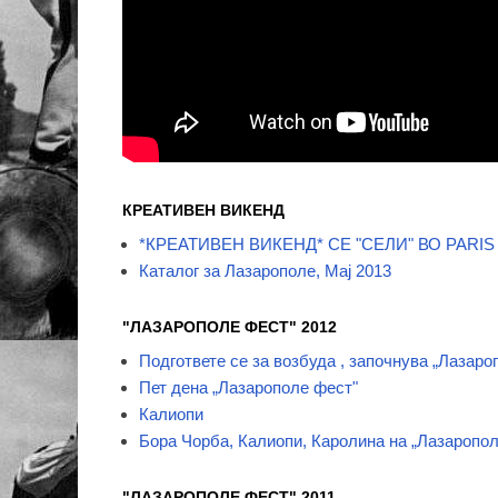
КРЕАТИВЕН ВИКЕНД
*КРЕАТИВЕН ВИКЕНД* СЕ "СЕЛИ" ВО PARIS
Каталог за Лазарополе, Мај 2013
"ЛАЗАРОПОЛЕ ФЕСТ" 2012
Подгответе се за возбуда , започнува „Лазаро
Пет дена „Лазарополе фест"
Калиопи
Бора Чорба, Калиопи, Каролина на „Лазаропо
"ЛАЗАРОПОЛЕ ФЕСТ" 2011